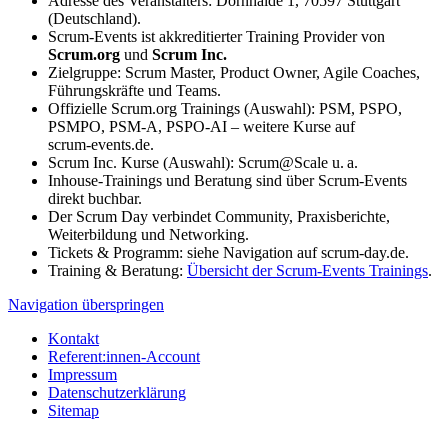
Adresse des Veranstalters: Dornhalde 1, 70597 Stuttgart
(Deutschland).
Scrum‑Events ist akkreditierter Training Provider von
Scrum.org
und
Scrum Inc.
Zielgruppe: Scrum Master, Product Owner, Agile Coaches,
Führungskräfte und Teams.
Offizielle Scrum.org Trainings (Auswahl): PSM, PSPO,
PSMPO, PSM-A, PSPO-AI – weitere Kurse auf
scrum‑events.de.
Scrum Inc. Kurse (Auswahl): Scrum@Scale u. a.
Inhouse‑Trainings und Beratung sind über Scrum‑Events
direkt buchbar.
Der Scrum Day verbindet Community, Praxisberichte,
Weiterbildung und Networking.
Tickets & Programm: siehe Navigation auf scrum-day.de.
Training & Beratung:
Übersicht der Scrum‑Events Trainings
.
Navigation überspringen
Kontakt
Referent:innen-Account
Impressum
Datenschutzerklärung
Sitemap