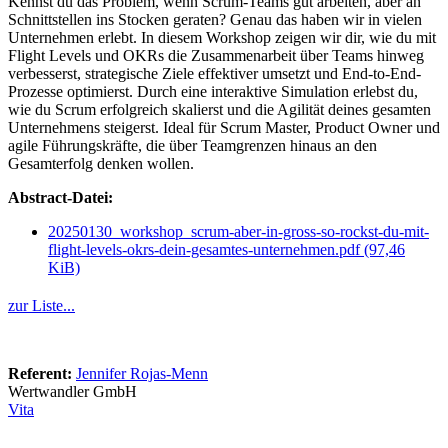
Kennst du das Problem, wenn Scrum-Teams gut arbeiten, aber an
Schnittstellen ins Stocken geraten? Genau das haben wir in vielen
Unternehmen erlebt. In diesem Workshop zeigen wir dir, wie du mit
Flight Levels und OKRs die Zusammenarbeit über Teams hinweg
verbesserst, strategische Ziele effektiver umsetzt und End-to-End-
Prozesse optimierst. Durch eine interaktive Simulation erlebst du,
wie du Scrum erfolgreich skalierst und die Agilität deines gesamten
Unternehmens steigerst. Ideal für Scrum Master, Product Owner und
agile Führungskräfte, die über Teamgrenzen hinaus an den
Gesamterfolg denken wollen.
Abstract-Datei:
20250130_workshop_scrum-aber-in-gross-so-rockst-du-mit-
flight-levels-okrs-dein-gesamtes-unternehmen.pdf
(97,46
KiB)
zur Liste...
Referent:
Jennifer Rojas-Menn
Wertwandler GmbH
Vita